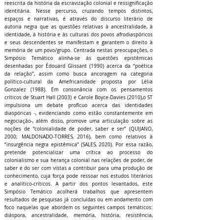
reescrita da história da escravização colonial e ressignificação
identitária. Nesse percurso, cruzando tempos distintos,
espaços e narrativas, é através do discurso literário de
autoria negra que as questões relativas à ancestralidade, à
identidade, à história e às culturas dos povos afrodiaspóricos
e seus descendentes se manifestam e garantem o direito à
memória de um povo/grupo. Centrada nestas preocupações, o
Simpósio Temático alinha-se às questões epistêmicas
desenhadas por Édouard Glissant (1990) acerca da “poética
da relação”, assim como busca ancoragem na categoria
político-cultural da Amefricanidade proposta por Lélia
Gonzalez (1988). Em consonância com os pensamentos
críticos de Stuart Hall (2003) e Carole Boyce-Davies (2010),o ST
impulsiona um debate profícuo acerca das identidades
diaspóricas -, evidenciando como estão constantemente em
negociação-, além disso, promove uma articulação sobre as
noções de “colonialidade de poder, saber e ser” (QUIJANO,
2000; MALDONADO-TORRES, 2016), bem como relativos à
“insurgência negra epistêmica” (SALES, 2020). Por essa razão,
pretende potencializar uma crítica ao processo do
colonialismo e sua herança colonial nas relações de poder, de
saber e do ser com vistas a contribuir para uma produção de
conhecimento, cuja força pode ressoar nos estudos literários
e analítico-críticos. A partir dos pontos levantados, este
Simpósio Temático acolherá trabalhos que apresentem
resultados de pesquisas já concluídas ou em andamento com
foco naquelas que abordem os seguintes campos temáticos:
diáspora, ancestralidade, memória, história, resistência,