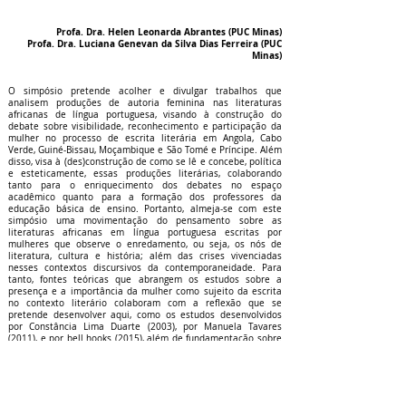
Profa. Dra. Helen Leonarda Abrantes (PUC Minas)
Profa. Dra. Luciana Genevan da Silva Dias Ferreira (PUC
Minas)
O simpósio pretende acolher e divulgar trabalhos que
analisem produções de autoria feminina nas literaturas
africanas de língua portuguesa, visando à construção do
debate sobre visibilidade, reconhecimento e participação da
mulher no processo de escrita literária em Angola, Cabo
Verde, Guiné-Bissau, Moçambique e São Tomé e Príncipe. Além
disso, visa à (des)construção de como se lê e concebe, política
e esteticamente, essas produções literárias, colaborando
tanto para o enriquecimento dos debates no espaço
acadêmico quanto para a formação dos professores da
educação básica de ensino. Portanto, almeja-se com este
simpósio uma movimentação do pensamento sobre as
literaturas africanas em língua portuguesa escritas por
mulheres que observe o enredamento, ou seja, os nós de
literatura, cultura e história; além das crises vivenciadas
nesses contextos discursivos da contemporaneidade. Para
tanto, fontes teóricas que abrangem os estudos sobre a
presença e a importância da mulher como sujeito da escrita
no contexto literário colaboram com a reflexão que se
pretende desenvolver aqui, como os estudos desenvolvidos
por Constância Lima Duarte (2003), por Manuela Tavares
(2011), e por bell hooks (2015), além de fundamentação sobre
escritas de autoria de mulheres, elaboradas por Lúcia Castelo
Branco (1991), por Judith Butler (2015), e por Luiza Lobo (2012),
bem como abordagens sobre literaturas africanas de língua
portuguesa desenvolvidas por Inocência Mata (2000), Maria
Nazareth Soares Fonseca (2015), Terezinha Taborda Moreira