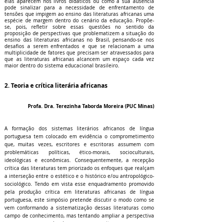
elas aparecem nos livros didáticos ou como a sua ausência
pode sinalizar para a necessidade de enfrentamento de
tensões que impigem ao ensino das literaturas africanas uma
espécie de margem dentro do cenário da educação. Propõe-
se, pois, refletir sobre essas questões no sentido da
proposição de perspectivas que problematizem a situação do
ensino das literaturas africanas no Brasil, pensando-se nos
desafios a serem enfrentados e que se relacionam a uma
multiplicidade de fatores que precisam ser atravessados para
que as literaturas africanas alcancem um espaço cada vez
maior dentro do sistema educacional brasileiro.
2. Teoria e crítica literária africanas
Profa. Dra. Terezinha Taborda Moreira (PUC Minas)
A formação dos sistemas literários africanos de língua
portuguesa tem colocado em evidência o comprometimento
que, muitas vezes, escritores e escritoras assumem com
problemáticas políticas, ético-morais, socioculturais,
ideológicas e econômicas. Consequentemente, a recepção
crítica das literaturas tem priorizado os enfoques que realçam
a interseção entre o estético e o histórico e/ou antropológico-
sociológico. Tendo em vista esse enquadramento promovido
pela produção crítica em literaturas africanas de língua
portuguesa, este simpósio pretende discutir o modo como se
vem conformando a sistematização dessas literaturas como
campo de conhecimento, mas tentando ampliar a perspectiva