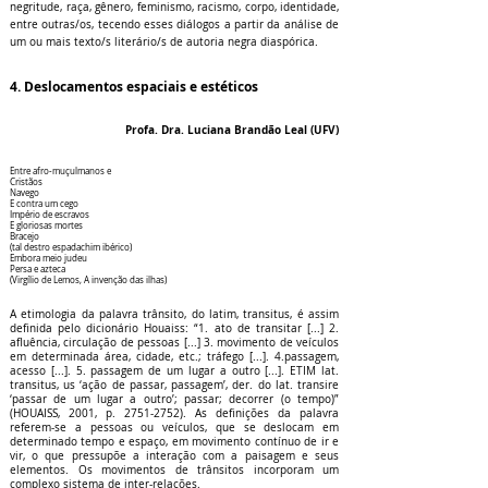
negritude, raça, gênero, feminismo, racismo, corpo, identidade,
entre outras/os, tecendo esses diálogos a partir da análise de
um ou mais texto/s literário/s de autoria negra diaspórica.
4. Deslocamentos espaciais e estéticos
Profa. Dra. Luciana Brandão Leal (UFV)
Entre afro-muçulmanos e
Cristãos
Navego
E contra um cego
Império de escravos
E gloriosas mortes
Bracejo
(tal destro espadachim ibérico)
Embora meio judeu
Persa e azteca
(Virgílio de Lemos, A invenção das ilhas)
A etimologia da palavra trânsito, do latim, transitus, é assim
definida pelo dicionário Houaiss: “1. ato de transitar [...] 2.
afluência, circulação de pessoas [...] 3. movimento de veículos
em determinada área, cidade, etc.; tráfego [...]. 4.passagem,
acesso [...]. 5. passagem de um lugar a outro [...]. ETIM lat.
transitus, us ‘ação de passar, passagem’, der. do lat. transire
‘passar de um lugar a outro’; passar; decorrer (o tempo)”
(HOUAISS, 2001, p.
2751-2752)
. As definições da palavra
referem-se a pessoas ou veículos, que se deslocam em
determinado tempo e espaço, em movimento contínuo de ir e
vir, o que pressupõe a interação com a paisagem e seus
elementos. Os movimentos de trânsitos incorporam um
complexo sistema de inter-relações.