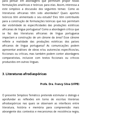
para pensar em abordagens que permitam propor novas
formulações analíticas e teóricas para elas. Assim, interessa a
este simpósio a discussão dos seguintes temas: Como as
literaturas africanas têm sido abordadas? Quais aportes
teóricos têm alimentado o seu estudo? Eles têm contribuído
para a construção de formulações teóricas que nos permitam
dar visibilidade às especificidades das produções estéticas
africanas de língua portuguesa? Como a abordagem crítica que
se faz das literaturas africanas de língua portuguesa
impactam a construção de um cânone da área? Esse cânone
reflete a realidade das produções estéticas dos países
africanos de língua portuguesa? As comunicações podem
apresentar análises de obras e/ou autores/as específicos/as,
ficcionais ou críticas, mas também podem conter abordagens
comparatistas, inclusive com textos ficcionais ou críticos
produzidos em outras línguas.
3. Literaturas afrodiaspóricas
Profa. Dra. Francy Silva (UFPB)
O presente Simpósio Temático pretende estimular o diálogo e
aprofundar as reflexões em torno de escritas literárias
afrodiaspóricas nas quais se observam as interfaces entre
literatura, história e memória para compreensão mais
abrangente dos contextos e mecanismos de resistência negra,