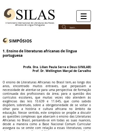
II Seminário Internacional de Literaturas dos Países
Africanos de Língua Portuguesa
SIMPÓSIOS
1. Ensino de literaturas africanas de língua
portuguesa
Profa. Dra. Lílian Paula Serra e Deus (UNILAB)
Prof. Dr. Wellington Marçal de Carvalho
O ensino de Literaturas Africanas no Brasil tem, ao longo dos
anos, encontrado muitos entraves, que perpassam a
necessidade de atentar-se para uma perspectiva de formação
continuada dos profissionais da área; para a questão dos
currículos escolares, que muitas vezes não atendem às
exigências das leis 10.639 e 11.645, que como sabido
dispõem, sobretudo, sobre a obrigatoriedade de se voltar o
olhar para a história e cultura africana no âmbito da
educação. Nesse sentido, este simpósio se propõe a discutir
as questões complexas que abarcam o ensino das Literaturas
Africanas no Brasil, pensando-se em todas as suas nuances,
desde a maneira como a Base Nacional Comum Curricular
assegura ou se omite com relação a essas literaturas; como