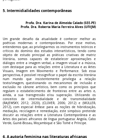
5. Intermidialidades contemporâneas
Profa. Dra. Karina de Almeida Calado (SEE-PE)
Profa. Dra. Roberta Maria Ferreira Alves (UFVJM)
Um grande desafio da atualidade é conhecer melhor as
poéticas modernas e contemporâneas. Por esse motivo,
entendemos que, ao privilegiarmos os instrumentos teóricos e
críticos do domínio dos estudos interartísticos, tendo como
objeto de estudo principal as práticas criativas de matriz
literária, somos capazes de estabelecer aproximações e
diálogos entre a imagem verbal, a imagem visual e a música,
com destaque para as relações entre a Literatura e as Artes
Visuais, Imagem em Movimento e Performance. Sob essa
perspectiva, é possível ressignificar o papel da escrita literária
num mundo que insistentemente privilegia a relação
texto/imagem, questionando os mecanismos de inclusão e
exclusão no cânone artístico, bem como os princípios que
regulam o estabelecimento de fronteiras entre as artes e,
ainda, a sua transgressão e/ou superação. Utilizando os
conceitos de intermidialidade e de transmidialidade
(RAJEWSKY, 2012; 2020), (CLÜVER, 2006; 2012) e (MÜLLER,
2012), com especial ênfase para as noções de hibridização,
mediação, reciclagem e remediação, este simpósio pretende
discutir as relações entre a Literatura Contemporânea e as
Artes dos países africanos de língua portuguesa: Angola, Cabo
Verde, Guiné-Bissau, Moçambique e São Tomé e Príncipe.
6. A autoria feminina nas literaturas africanas