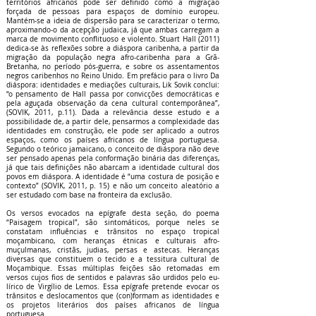
territórios africanos pode ser definido como a migração
forçada de pessoas para espaços de domínio europeu.
Mantém-se a ideia de dispersão para se caracterizar o termo,
aproximando-o da acepção judaica, já que ambas carregam a
marca de movimento conflituoso e violento. Stuart Hall (2011)
dedica-se às reflexões sobre a diáspora caribenha, a partir da
migração da população negra afro-caribenha para a Grã-
Bretanha, no período pós-guerra, e sobre os assentamentos
negros caribenhos no Reino Unido. Em prefácio para o livro Da
diáspora: identidades e mediações culturais, Lik Sovik conclui:
“o pensamento de Hall passa por convicções democráticas e
pela aguçada observação da cena cultural contemporânea”,
(SOVIK, 2011, p.11). Dada a relevância desse estudo e a
possibilidade de, a partir dele, pensarmos a complexidade das
identidades em construção, ele pode ser aplicado a outros
espaços, como os países africanos de língua portuguesa.
Segundo o teórico jamaicano, o conceito de diáspora não deve
ser pensado apenas pela conformação binária das diferenças,
já que tais definições não abarcam a identidade cultural dos
povos em diáspora. A identidade é “uma costura de posição e
contexto” (SOVIK, 2011, p. 15) e não um conceito aleatório a
ser estudado com base na fronteira da exclusão.
Os versos evocados na epígrafe desta seção, do poema
“Paisagem tropical”, são sintomáticos, porque neles se
constatam influências e trânsitos no espaço tropical
moçambicano, com heranças étnicas e culturais afro-
muçulmanas, cristãs, judias, persas e astecas. Heranças
diversas que constituem o tecido e a tessitura cultural de
Moçambique. Essas múltiplas feições são retomadas em
versos cujos fios de sentidos e palavras são urdidos pelo eu-
lírico de Virgílio de Lemos. Essa epígrafe pretende evocar os
trânsitos e deslocamentos que (con)formam as identidades e
os projetos literários dos países africanos de língua
portuguesa.