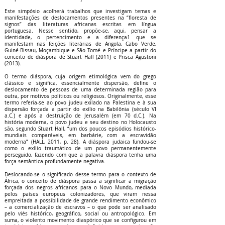
Este simpósio acolherá trabalhos que investigam temas e
manifestações de deslocamentos presentes na “floresta de
signos” das literaturas africanas escritas em língua
portuguesa. Nesse sentido, propõe-se, aqui, pensar a
identidade, o pertencimento e a diferença1 que se
manifestam nas feições literárias de Angola, Cabo Verde,
Guiné-Bissau, Moçambique e São Tomé e Príncipe a partir do
conceito de diáspora de Stuart Hall (2011) e Prisca Agustoni
(2013).
O termo diáspora, cuja origem etimológica vem do grego
clássico e significa, essencialmente dispersão, define o
deslocamento de pessoas de uma determinada região para
outra, por motivos políticos ou religiosos. Originalmente, esse
termo referia-se ao povo judeu exilado na Palestina e à sua
dispersão forçada a partir do exílio na Babilônia (século VI
a.C.) e após a destruição de Jerusalém (em 70 d.C.). Na
história moderna, o povo judeu e seu destino no Holocausto
são, segundo Stuart Hall, “um dos poucos episódios histórico-
mundiais comparáveis, em barbárie, com a escravidão
moderna” (HALL, 2011, p. 28). A diáspora judaica fundou-se
como o exílio traumático de um povo permanentemente
perseguido, fazendo com que a palavra diáspora tenha uma
força semântica profundamente negativa.
Deslocando-se o significado desse termo para o contexto de
África, o conceito de diáspora passa a significar a migração
forçada dos negros africanos para o Novo Mundo, mediada
pelos países europeus colonizadores, que viram nessa
empreitada a possibilidade de grande rendimento econômico
– a comercialização de escravos – o que pode ser analisado
pelo viés histórico, geográfico, social ou antropológico. Em
suma, o violento movimento diaspórico que se configurou em