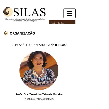
II Seminário Internacional de Literaturas dos Países
Africanos de Língua Portuguesa
ORGANIZAÇÃO
COMISSÃO ORGANIZADORA do
II SILAS:
Profa. Dra. Terezinha Taborda Moreira
PUC Minas / CNPq / FAPEMIG